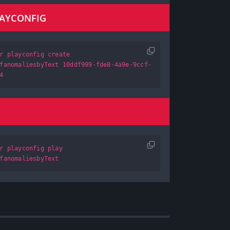
LAYCONFIG
r playconfig create
fanomaliesbyText 10ddf999-fde8-4a9e-9ccf-
4
r playconfig play
fanomaliesbyText