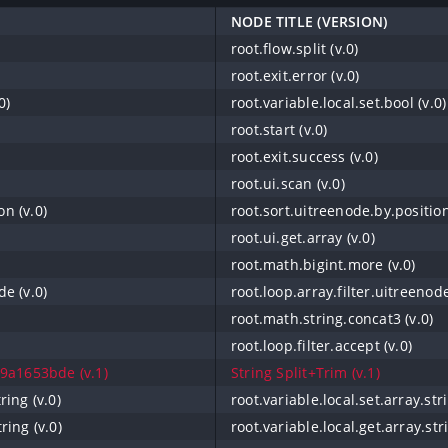
NODE TITLE (VERSION)
root.flow.split (v.0)
root.exit.error (v.0)
0)
root.variable.local.set.bool (v.0)
root.start (v.0)
root.exit.success (v.0)
root.ui.scan (v.0)
on (v.0)
root.sort.uitreenode.by.position
root.ui.get.array (v.0)
root.math.bigint.more (v.0)
de (v.0)
root.loop.array.filter.uitreenode
root.math.string.concat3 (v.0)
root.loop.filter.accept (v.0)
9a1653bde (v.1)
String Split+Trim (v.1)
ring (v.0)
root.variable.local.set.array.stri
ring (v.0)
root.variable.local.get.array.stri