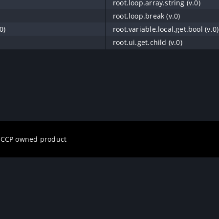
root.loop.array.string (v.0)
root.loop.break (v.0)
0)
root.variable.local.get.bool (v.0)
root.ui.get.child (v.0)
a CCP owned product