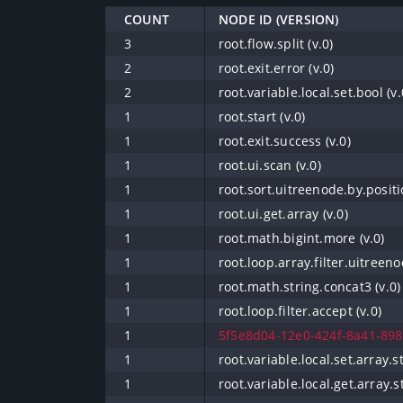
COUNT
NODE ID (VERSION)
3
root.flow.split (v.0)
2
root.exit.error (v.0)
2
root.variable.local.set.bool (v.
1
root.start (v.0)
1
root.exit.success (v.0)
1
root.ui.scan (v.0)
1
root.sort.uitreenode.by.positi
1
root.ui.get.array (v.0)
1
root.math.bigint.more (v.0)
1
root.loop.array.filter.uitreeno
1
root.math.string.concat3 (v.0)
1
root.loop.filter.accept (v.0)
1
5f5e8d04-12e0-424f-8a41-898
1
root.variable.local.set.array.st
1
root.variable.local.get.array.st