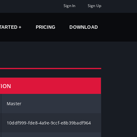
Sign In
Sign Up
STARTED
PRICING
DOWNLOAD
TION
Master
10ddf999-fde8-4a9e-9ccf-e8b39badf964