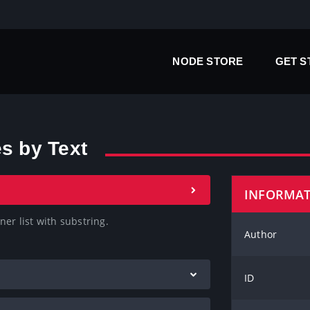
NODE STORE
GET 
es by Text
INFORMA
er list with substring.

Author
ID