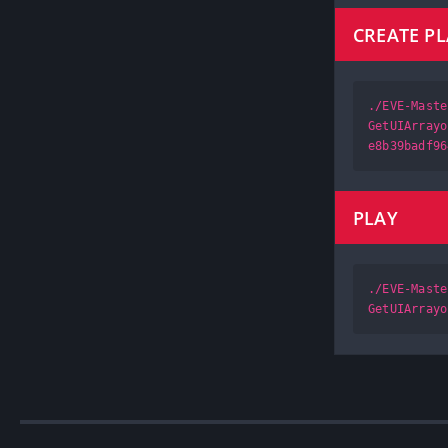
CREATE P
./EVE-Maste
GetUIArrayo
e8b39badf96
PLAY
./EVE-Maste
GetUIArrayo