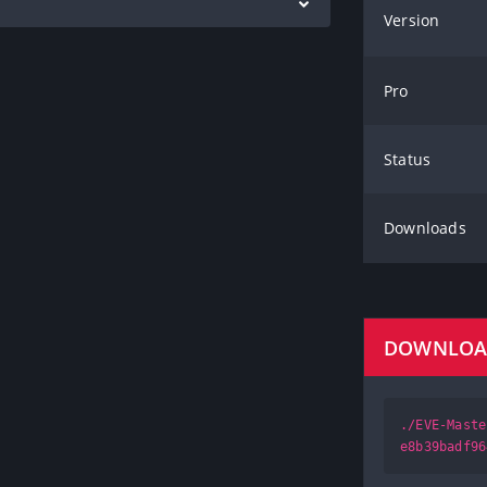
Version
Pro
Status
Downloads
DOWNLO
./EVE-Maste
e8b39badf96