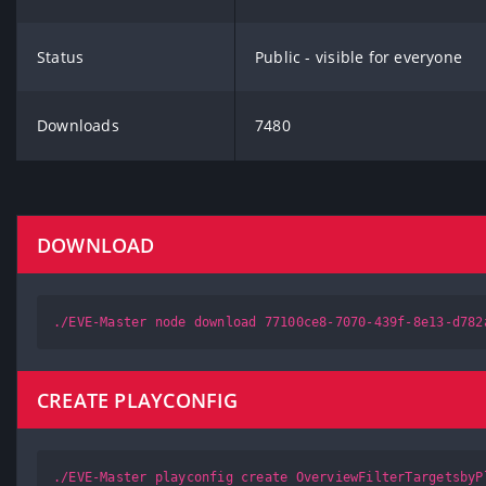
Status
Public - visible for everyone
Downloads
7480
DOWNLOAD
./EVE-Master node download 77100ce8-7070-439f-8e13-d782
CREATE PLAYCONFIG
./EVE-Master playconfig create OverviewFilterTargetsbyP