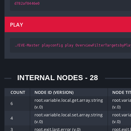
d782af0446e0
PLAY
./EVE-Master playconfig play OverviewFilterTargetsbyPla
INTERNAL NODES - 28
COUNT
NODE ID (VERSION)
NODE TIT
root.variable.local.get.array.string
root.vari
6
(v.0)
(v.0)
root.variable.local.set.array.string
root.vari
4
(v.0)
(v.0)
3
root.exit.last.error (v.0)
root.exit.