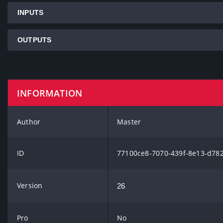
INPUTS
OUTPUTS
INFORMATION
Author
Master
ID
77100ce8-7070-439f-8e13-d78
Version
26
Pro
No