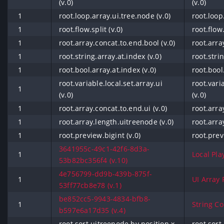
(v.0)
(v.0)
1
root.loop.array.ui.tree.node (v.0)
root.loop
1
root.flow.split (v.0)
root.flow.
1
root.array.concat.to.end.bool (v.0)
root.arra
1
root.string.array.at.index (v.0)
root.strin
1
root.bool.array.at.index (v.0)
root.bool
root.variable.local.set.array.ui
root.vari
1
(v.0)
(v.0)
1
root.array.concat.to.end.ui (v.0)
root.arra
1
root.array.length.uitreenode (v.0)
root.arra
1
root.preview.bigint (v.0)
root.prev
3641955c-49c1-42f6-8d3a-
1
Local Pla
53b82bc356f4 (v.10)
4e756799-dd9b-439b-875f-
1
UI Array F
53ff77cb8e78 (v.1)
be852cc5-9943-4834-bfb8-
1
String Co
b597e6a17d35 (v.4)
root.sort.uitreenode.by.position.x
root.sort