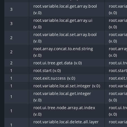
root.variable.local.get.array.bool
root.vari
3
(v.0)
(v.0)
root.variable.local.get.array.ui
root.vari
3
(v.0)
(v.0)
root.variable.local.set.array.bool
root.vari
2
(v.0)
(v.0)
root.array.concat.to.end.string
root.arra
2
(v.0)
(v.0)
2
root.ui.tree.get.data (v.0)
root.ui.tr
1
root.start (v.0)
root.start
1
root.exit.success (v.0)
root.exit.
1
root.variable.local.set.integer (v.0)
root.varia
root.variable.local.get.integer
root.vari
1
(v.0)
(v.0)
root.ui.tree.node.array.at.index
root.ui.t
1
(v.0)
(v.0)
root.variable.local.delete.all.layer
root.vari
1