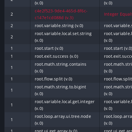
(v.0)
(v.0)
c4e2f523-9de4-465d-8f6c-
2
Integer Equals
c147e1cd088d (v.3)
2
root.variable.string (v.0)
root.variable.s
root.variable.local.set.string
root.variable.
2
(v.0)
(v.0)
1
root.start (v.0)
root.start (v.0
1
root.exit.success (v.0)
root.exit.succ
root.math.string.contains
root.math.str
1
(v.0)
(v.0)
1
root.flow.split (v.0)
root.flow.split
root.math.string.to.bigint
root.math.stri
1
(v.0)
(v.0)
root.variable.local.get.integer
root.variable.
1
(v.0)
(v.0)
root.loop.array.ui.tree.node
root.loop.arr
1
(v.0)
(v.0)
1
root.ui.get.array (v.0)
root.ui.get.arr