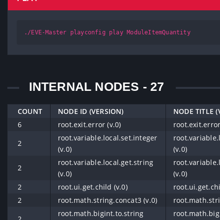
./EVE-Master playconfig play ModuleItemQuantity
INTERNAL NODES - 27
COUNT
NODE ID (VERSION)
NODE TITLE (
6
root.exit.error (v.0)
root.exit.error
root.variable.local.set.integer
root.variable.
2
(v.0)
(v.0)
root.variable.local.get.string
root.variable.
2
(v.0)
(v.0)
2
root.ui.get.child (v.0)
root.ui.get.chi
2
root.math.string.concat3 (v.0)
root.math.stri
root.math.bigint.to.string
root.math.bigi
2