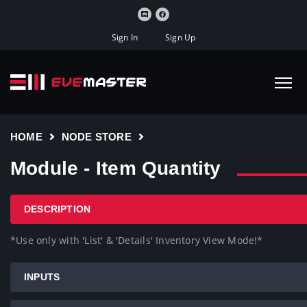
Sign In
Sign Up
HOME
NODE STORE
Module - Item Quantity
DESCRIPTION
*Use only with 'List' & 'Details' Inventory View Mode!*
INPUTS