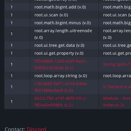
1
root.math.bigint.add (v.0)
root.math.bigi
1
root.ui.scan (v.0)
root.ui.scan (v
1
root.math.bigint.minus (v.0)
root.math.big
root.array.length.uitreenode
root.array.le
1
(v.0)
(v.0)
1
root.ui.tree.get.data (v.0)
root.ui.tree.ge
1
root.ui.get.property (v.0)
root.ui.get.pr
5f5e8d04-12e0-424f-8a41-
1
String Split+T
8989a1653bde (v.1)
1
root.loop.array.string (v.0)
root.loop.arra
cc8c4ebf-0d71-4136-b44a-
1
Is Docked (v.4
fb016bbe0aa9 (v.4)
6622c79d-a19f-4bf0-97c2-
Module - Inv
1
f80aa5e904bb (v.2)
Index (v.2)
Contact:
Discord