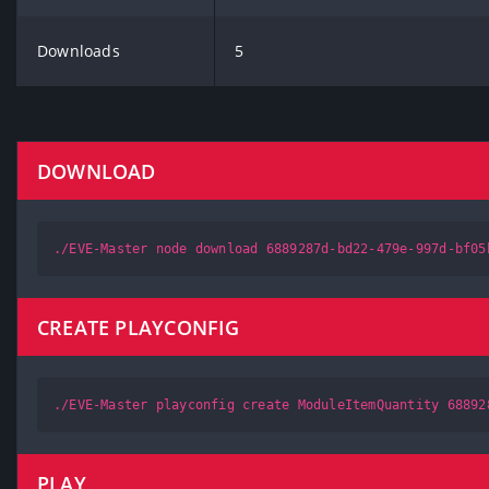
Downloads
5
DOWNLOAD
./EVE-Master node download 6889287d-bd22-479e-997d-bf05
CREATE PLAYCONFIG
./EVE-Master playconfig create ModuleItemQuantity 68892
PLAY