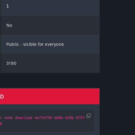
1
No
Public - visible for everyone
3180
AD
r node download 4e756799-dd9b-439b-875f-
8