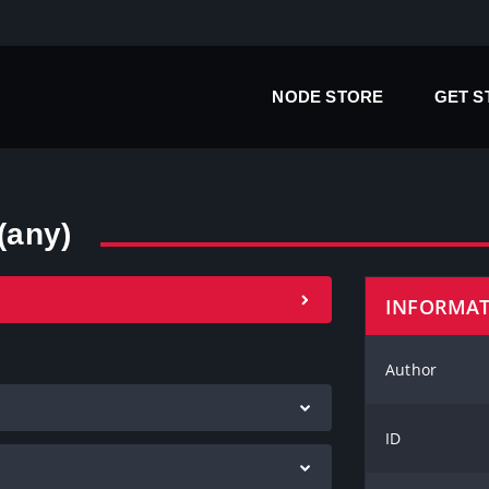
NODE STORE
GET 
(any)
INFORMA
Author
ID