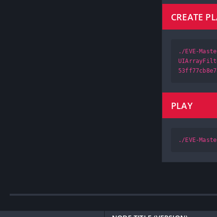
CREATE P
./EVE-Maste
UIArrayFilt
53ff77cb8e7
PLAY
./EVE-Maste