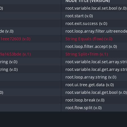
NODE TITLE (VERSION)
0)
root.variable.local.set.bool (v.0)
root.start (v.0)
root.exit.success (v.0)
de (v.0)
root.loop.array.filter.uitreenode
1eee72603 (v.0)
String Equals (flow) (v.0)
root.loop.filter.accept (v.0)
9a1653bde (v.1)
String Split+Trim (v.1)
ring (v.0)
root.variable.local.set.array.stri
ring (v.0)
root.variable.local.get.array.stri
root.loop.array.string (v.0)
root.ui.tree.get.data (v.0)
0)
root.variable.local.get.bool (v.0)
root.loop.break (v.0)
root.flow.split (v.0)