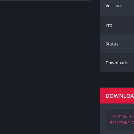
Version
Pro
Status
Downloads
DOWNLO
./EVE-Maste
53ff77cb8e7