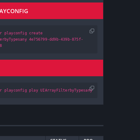
LAYCONFIG
r playconfig create
erbyTypesany 4e756799-dd9b-439b-875f-
8
r playconfig play UIArrayFilterbyTypesany