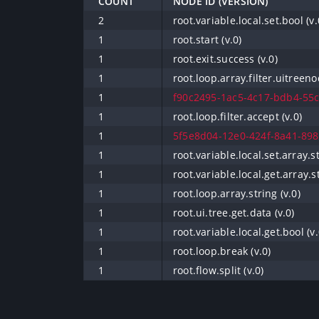
COUNT
NODE ID (VERSION)
2
root.variable.local.set.bool (v.
1
root.start (v.0)
1
root.exit.success (v.0)
1
root.loop.array.filter.uitreeno
1
f90c2495-1ac5-4c17-bdb4-55c
1
root.loop.filter.accept (v.0)
1
5f5e8d04-12e0-424f-8a41-898
1
root.variable.local.set.array.st
1
root.variable.local.get.array.st
1
root.loop.array.string (v.0)
1
root.ui.tree.get.data (v.0)
1
root.variable.local.get.bool (v.
1
root.loop.break (v.0)
1
root.flow.split (v.0)