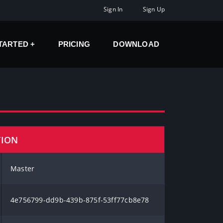
Sign In
Sign Up
STARTED
PRICING
DOWNLOAD
TION
Master
4e756799-dd9b-439b-875f-53ff77cb8e78