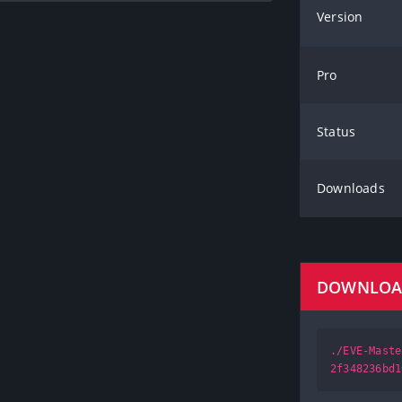
Version
Pro
Status
Downloads
DOWNLO
./EVE-Maste
2f348236bd1