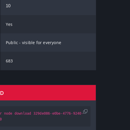
10
Yes
Public - visible for everyone
683
AD
r node download 329de086-e0be-4776-9240-
0