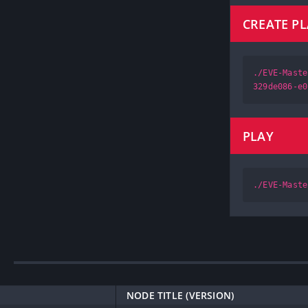
CREATE P
./EVE-Maste
329de086-e0
PLAY
./EVE-Maste
NODE TITLE (VERSION)