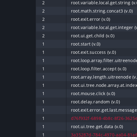
2
root.variable.local.get.string (v.
2
root.math.string.concat3 (v.0)
2
root.exit.error (v.0)
2
root.variable.local.get.integer (
2
root.ui.get.child (v.0)
1
root.start (v.0)
1
root.exit.success (v.0)
1
root.loop.array.filter.uitreenode
1
root.loop.filter.accept (v.0)
1
root.array.length.uitreenode (v.
1
root.ui.tree.node.array.at.index
1
root.mouse.click (v.0)
1
root.delay.random (v.0)
1
root.exit.error.get.last.message 
1
d76f932f-6898-4b8c-8f26-3625e
1
root.ui.tree.get.data (v.0)
1
3a35287d-784c-4970-aa04-81a6