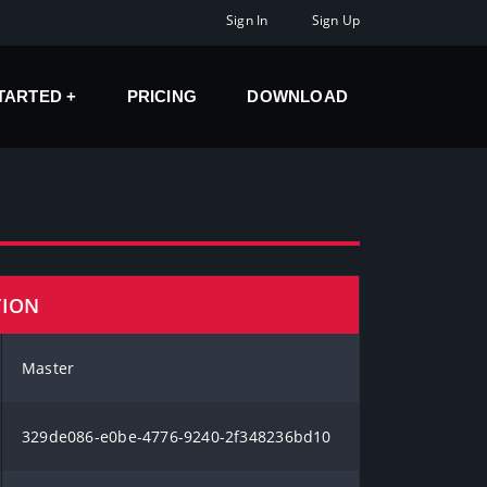
Sign In
Sign Up
STARTED
PRICING
DOWNLOAD
TION
Master
329de086-e0be-4776-9240-2f348236bd10