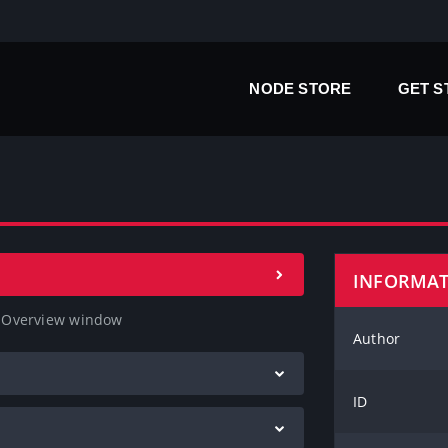
NODE STORE
GET 
INFORMA
g Overview window
Author
ID