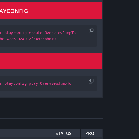
LAYCONFIG
r playconfig create OverviewJumpTo
be-4776-9240-2f348236bd10
r playconfig play OverviewJumpTo
STATUS
PRO