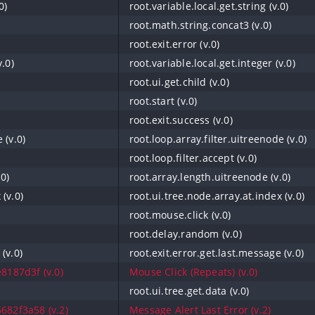
0)
root.variable.local.get.string (v.0)
root.math.string.concat3 (v.0)
root.exit.error (v.0)
v.0)
root.variable.local.get.integer (v.0)
root.ui.get.child (v.0)
root.start (v.0)
root.exit.success (v.0)
 (v.0)
root.loop.array.filter.uitreenode (v.0)
root.loop.filter.accept (v.0)
0)
root.array.length.uitreenode (v.0)
 (v.0)
root.ui.tree.node.array.at.index (v.0)
root.mouse.click (v.0)
root.delay.random (v.0)
(v.0)
root.exit.error.get.last.message (v.0)
8187d3f (v.0)
Mouse Click (Repeats) (v.0)
root.ui.tree.get.data (v.0)
682f3a58 (v.2)
Message Alert Last Error (v.2)